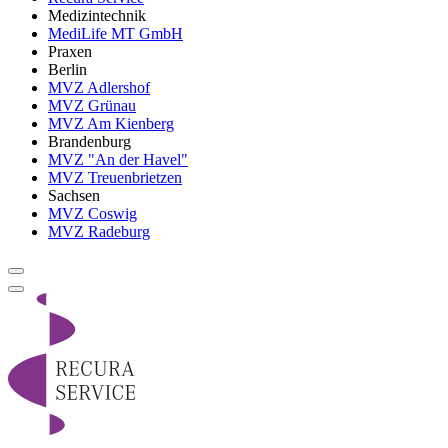
Medizintechnik
MediLife MT GmbH
Praxen
Berlin
MVZ Adlershof
MVZ Grünau
MVZ Am Kienberg
Brandenburg
MVZ "An der Havel"
MVZ Treuenbrietzen
Sachsen
MVZ Coswig
MVZ Radeburg