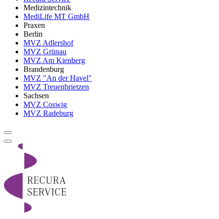
Medizintechnik
MediLife MT GmbH
Praxen
Berlin
MVZ Adlershof
MVZ Grünau
MVZ Am Kienberg
Brandenburg
MVZ "An der Havel"
MVZ Treuenbrietzen
Sachsen
MVZ Coswig
MVZ Radeburg