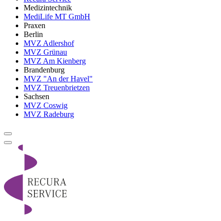
Medizintechnik
MediLife MT GmbH
Praxen
Berlin
MVZ Adlershof
MVZ Grünau
MVZ Am Kienberg
Brandenburg
MVZ "An der Havel"
MVZ Treuenbrietzen
Sachsen
MVZ Coswig
MVZ Radeburg